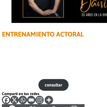
ENTRENAMIENTO ACTORAL
Martes de abril a noviembre de 19.30 a 22 hs
.
El taller se dicta en
LA MORENO
(Spríngolo 680, Sáenz
Peña, Tres de Febrero, a 3 cuadras de General Paz)
Para actrices, actores y estudiantes avanzados que quieran
entrenar sobre escenas, monólogos, de diversas poéticas y
decubrir el trabajo desde el enfoque el sistema de la
acciones físicas y otras metodologías y técnicas actorales.
c
onsultar
Compartí en tus redes