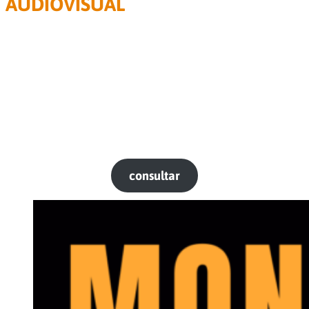
AUDIOVISUAL
Duración: 13 encuentros presenciales
La relación entre quien ejerce la direción audiovisual y el
elenco puede estar plagada de malos entendidos. No
siempre parece que habláramos el mismo idioma. ¿Cómo
pedir al actor/actriz que haga lo que imaginé? ¿Cómo
interpretar lo que el director pide?
En este seminario nos proponemos crear un código común
que nos permita llevar adelante el proceso creativo con
seguridad.
c
onsultar