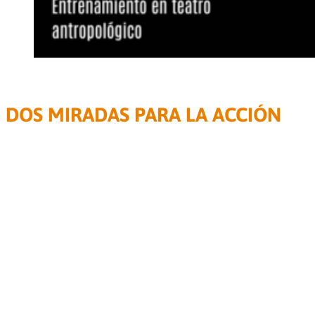
SEMINARIO INTENSIVO EN LÍNEA
DOS MIRADAS PARA LA ACCIÓN
Herramientas para la construcción de la verdad escénica
Taller intensivo de actuación
100 % a distancia
, orientado a
intérpretes con formación previa. La propuesta articula
dos
abordajes complementarios
del trabajo actoral, integrados
en un entrenamiento que pone en el centro la construcción
de la verdad escénica.
El taller combina
clases en vivo
,
material pedagógico
pregrabado
y
muestras virtuales de los procesos de trabajo
,
generando un espacio de investigación, práctica y reflexión
escénica.
Docentes:
Alejandro Piar
(Entrenamiento en teatro