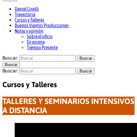
Daniel Cinelli
actor, director, productor y docente
Daniel Cinelli
Trayectoria
Cursos y Talleres
Buenos Vientos Producciones
Notas y opinión
Sobre el oficio
En escena
Tiempo Presente
Buscar:
Buscar
Buscar
Buscar:
Buscar
Cursos y Talleres
TALLERES Y SEMINARIOS INTENSIVOS
A DISTANCIA