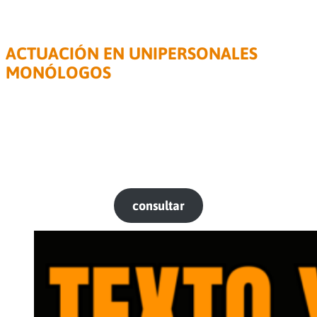
Para actrices, actores y estudiantes avanzados de actuación
ACTUACIÓN EN UNIPERSONALES
MONÓLOGOS
Duración: 8 encuentros de 3 h
Grupos reducidos
Abordamos el análisis y trabajo concreto desde tres
dimensiones específicas el texto, la acción y la línea de
pensamiento, en interrelación contínua para la creación del
contexto dramático
c
onsultar