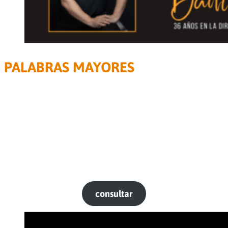
PALABRAS MAYORES
TALLER DE TEATRO PARA ADULTOS +60
2 h semanales
El taller se dicta en
LA MORENO
(Spríngolo 680, Sáenz
Peña, Tres de Febrero, a 3 cuadras de General Paz)
El teatro coom vehículo de la comunicación, la recreación y
la creación colectiva para personas adultas mayores de 60
años, con o sin expereincia previa. El espacio tendrá por
finalidad la presentación de un espectáculo de creación
colectiva sobre textos de autores del teatro universal.
c
onsultar