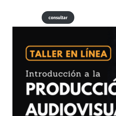
antropológico) y
Daniel Cinelli
(sistema de las acciones
físicas)
c
onsultar