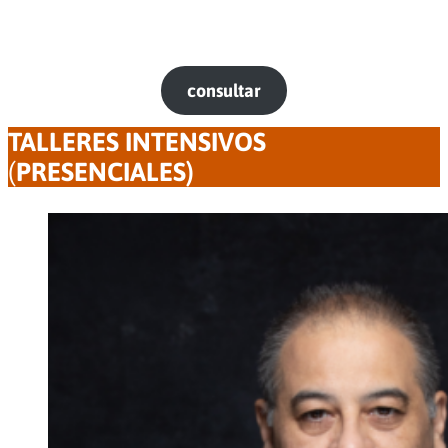
aspectos fundamentales de todas las etapas de la
producción; desde la idea inicial, el desarrollo, la
preproducción, el rodaje, la postproducción así como la
venta y distribución de un producto audiovisual.
c
onsultar
TALLERES INTENSIVOS
(
PRESENCIALES)