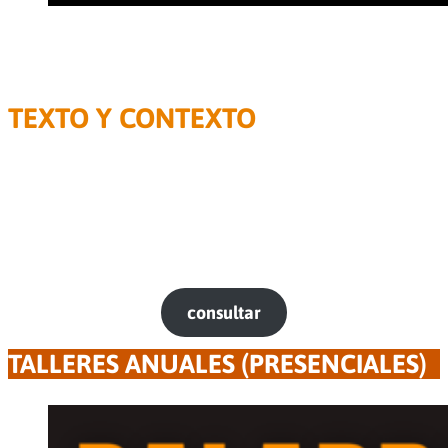
SEMINARIO INTENSIVO PRESENCIAL
Para actrices, actores y estudiantes avanzados de actuación
TEXTO Y CONTEXTO
Duración: 8 encuentros
Grupos reducidos
A partir del análisis activo y la praxis concreta nos
enfocamos en la creación de los contextos dramáticos.
Durante 8 encuentros descubrimos y transitamos los
elementos estrucurales del hacer en escena.
c
onsultar
TALLERES ANUALES (PRESENCIALES)