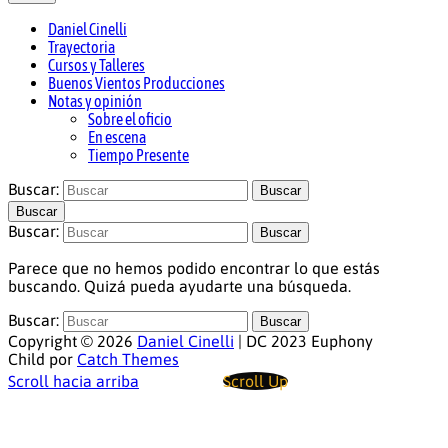
Daniel Cinelli
actor, director, productor y docente
Daniel Cinelli
Trayectoria
Cursos y Talleres
Buenos Vientos Producciones
Notas y opinión
Sobre el oficio
En escena
Tiempo Presente
Buscar:
Buscar
Buscar
Buscar:
Buscar
Parece que no hemos podido encontrar lo que estás
buscando. Quizá pueda ayudarte una búsqueda.
Buscar:
Buscar
Copyright © 2026
Daniel Cinelli
|
DC 2023 Euphony
Child por
Catch Themes
Scroll hacia arriba
Scroll Up