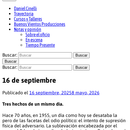
Daniel Cinelli
actor, director, productor y docente
Daniel Cinelli
Trayectoria
Cursos y Talleres
Buenos Vientos Producciones
Notas y opinión
Sobre el oficio
En escena
Tiempo Presente
Buscar:
Buscar
Buscar
Buscar:
Buscar
16 de septiembre
Publicado el
16 septiembre, 2025
8 mayo, 2026
Tres hechos de un mismo día.
Hace 70 años, en 1955, un día como hoy se desataba la
pero de las facetas del odio político: el intento de supresión
física del adversario. La sublevación encabezada por el