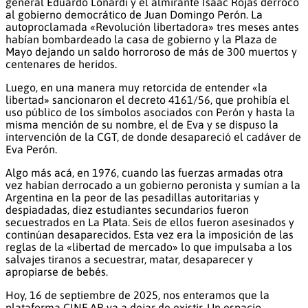
general Eduardo Lonardi y el almirante Isaac Rojas derrocó
al gobierno democrático de Juan Domingo Perón. La
autoproclamada «Revolución libertadora» tres meses antes
habían bombardeado la casa de gobierno y la Plaza de
Mayo dejando un saldo horroroso de más de 300 muertos y
centenares de heridos.
Luego, en una manera muy retorcida de entender «la
libertad» sancionaron el decreto 4161/56, que prohibía el
uso público de los símbolos asociados con Perón y hasta la
misma mención de su nombre, el de Eva y se dispuso la
intervención de la CGT, de donde desapareció el cadáver de
Eva Perón.
Algo más acá, en 1976, cuando las fuerzas armadas otra
vez habían derrocado a un gobierno peronista y sumían a la
Argentina en la peor de las pesadillas autoritarias y
despiadadas, diez estudiantes secundarios fueron
secuestrados en La Plata. Seis de ellos fueron asesinados y
continúan desaparecidos. Esta vez era la imposición de las
reglas de la «libertad de mercado» lo que impulsaba a los
salvajes tiranos a secuestrar, matar, desaparecer y
apropiarse de bebés.
Hoy, 16 de septiembre de 2025, nos enteramos que la
plataforma CINE.AR va a dejar de existir. Un espacio